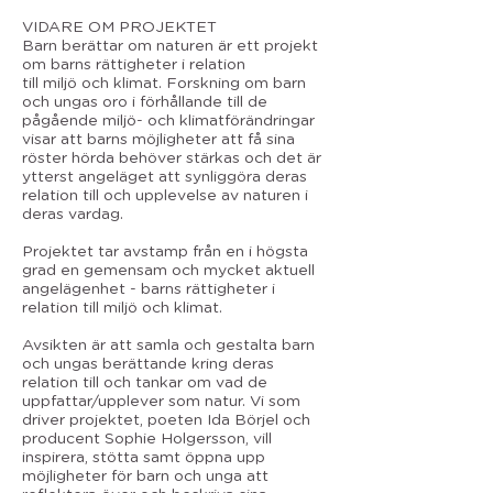
VIDARE OM PROJEKTET
Barn berättar om naturen är ett projekt
om barns rättigheter i relation
till miljö och klimat. Forskning om barn
och ungas oro i förhållande till de
pågående miljö- och klimatförändringar
visar att barns möjligheter att få sina
röster hörda behöver stärkas och det är
ytterst angeläget att synliggöra deras
relation till och upplevelse av naturen i
deras vardag.
Projektet tar avstamp från en i högsta
grad en gemensam och mycket aktuell
angelägenhet - barns rättigheter i
relation till miljö och klimat.
Avsikten är att samla och gestalta barn
och ungas berättande kring deras
relation till och tankar om vad de
uppfattar/upplever som natur. Vi som
driver projektet, poeten Ida Börjel och
producent Sophie Holgersson, vill
inspirera, stötta samt öppna upp
möjligheter för barn och unga att