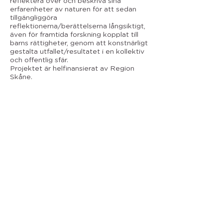
reflektera över och beskriva sina
erfarenheter av naturen för att sedan
tillgängliggöra
reflektionerna/berättelserna långsiktigt,
även för framtida forskning kopplat till
barns rättigheter, genom att konstnärligt
gestalta utfallet/resultatet i en kollektiv
och offentlig sfär.
Projektet är helfinansierat av Region
Skåne.