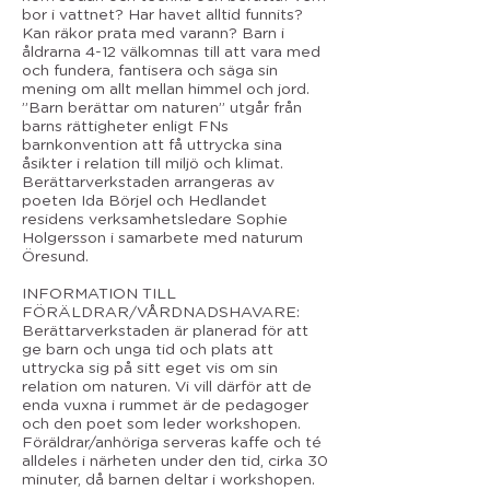
bor i vattnet? Har havet alltid funnits?
Kan räkor prata med varann? Barn i
åldrarna 4-12 välkomnas till att vara med
och fundera, fantisera och säga sin
mening om allt mellan himmel och jord.
”Barn berättar om naturen” utgår från
barns rättigheter enligt FNs
barnkonvention att få uttrycka sina
åsikter i relation till miljö och klimat.
Berättarverkstaden arrangeras av
poeten Ida Börjel och Hedlandet
residens verksamhetsledare Sophie
Holgersson i samarbete med naturum
Öresund.
INFORMATION TILL
FÖRÄLDRAR/VÅRDNADSHAVARE:
Berättarverkstaden är planerad för att
ge barn och unga tid och plats att
uttrycka sig på sitt eget vis om sin
relation om naturen. Vi vill därför att de
enda vuxna i rummet är de pedagoger
och den poet som leder workshopen.
Föräldrar/anhöriga serveras kaffe och té
alldeles i närheten under den tid, cirka 30
minuter, då barnen deltar i workshopen.