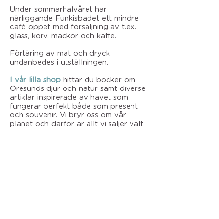
Under sommarhalvåret har
närliggande Funkisbadet ett mindre
café öppet med försäljning av t.ex.
glass, korv, mackor och kaffe.
Förtäring av mat och dryck
undanbedes i utställningen.
I vår lilla shop
hittar du böcker om
Öresunds djur och natur samt diverse
artiklar inspirerade av havet som
fungerar perfekt både som present
och souvenir. Vi bryr oss om vår
planet och därför är allt vi säljer valt
med omsorg ur ett
hållbarhetsperspektiv.